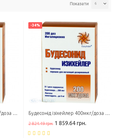
Показати
6
-34%
Будесонід ізіхейлер 200мкг/доза аер 200доз
Будесонід ізіхейлер 400мкг/доза аер 100доз
1 859.64 грн.
2 824.49 грн.