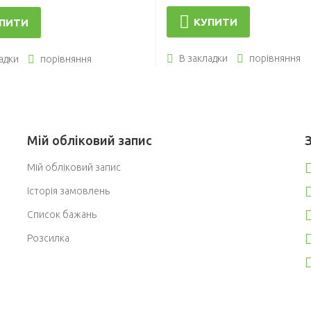
КУПИТИ
ПИТИ
В закладки
порівняння
адки
порівняння
Мій обліковий запис
Мій обліковий запис
Історія замовлень
Список бажань
Розсилка