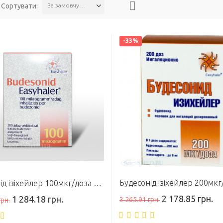
Сортувати:
За замовчуванням
-33%
Будесонід ізіхейлер 100мкг/доза аер 200доз
2 178.85 грн.
1 284.18 грн.
3 265.91 грн.
грн.