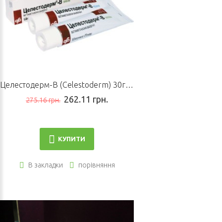
Целестодерм-В (Celestoderm) 30г мазь
262.11 грн.
275.16 грн.
КУПИТИ
В закладки
порівняння