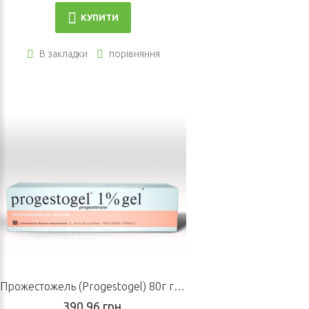
КУПИТИ
В закладки
порівняння
Прожестожель (Progestogel) 80г гель
390.96 грн.