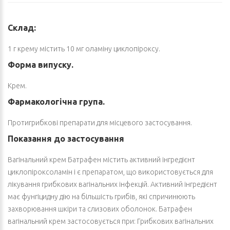
Склад:
1 г крему містить 10 мг оламіну циклопіроксу.
Форма випуску.
Крем.
Фармакологічна група.
Протигрибкові препарати для місцевого застосування.
Показання до застосування
Вагінальний крем Батрафен містить активний інгредієнт
циклопіроксоламін і є препаратом, що використовується для
лікування грибкових вагінальних інфекцій. Активний інгредієнт
має фунгіцидну дію на більшість грибів, які спричинюють
захворювання шкіри та слизових оболонок. Батрафен
вагінальний крем застосовується при: Грибкових вагінальних