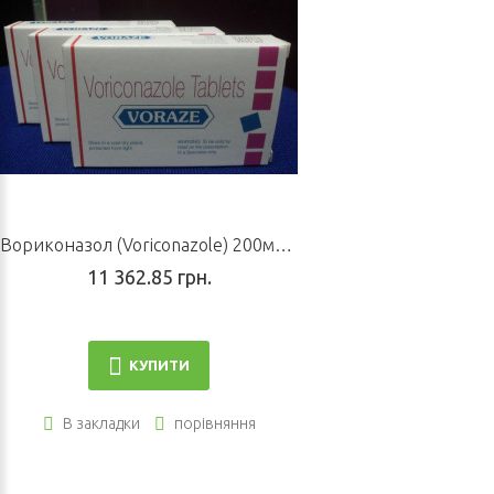
Вориконазол (Voriconazole) 200мг (20табл)
11 362.85 грн.
КУПИТИ
В закладки
порівняння