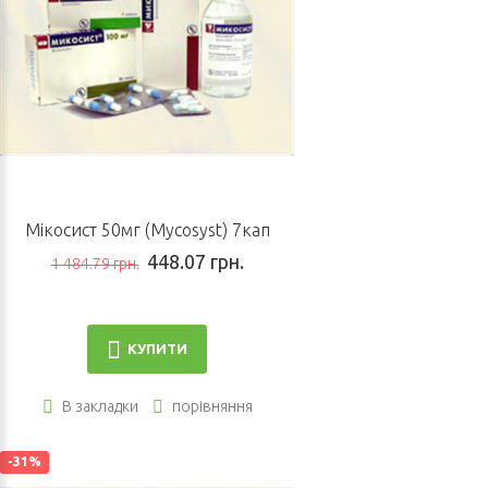
Мікосист 50мг (Mycosyst) 7кап
448.07 грн.
1 484.79 грн.
КУПИТИ
В закладки
порівняння
-31%