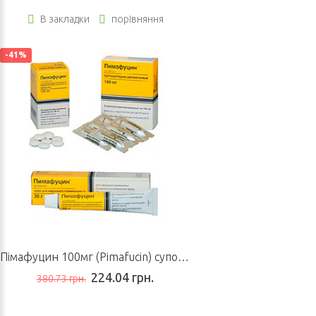
В закладки
порівняння
-41%
Пімафуцин 100мг (Pimafucin) супозиторії
224.04 грн.
380.73 грн.