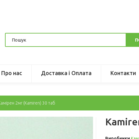
П
Про нас
Доставка і Оплата
Контакти
Камірен 2мг (Kamiren) 30 таб
Kamire
Виробники
Кам