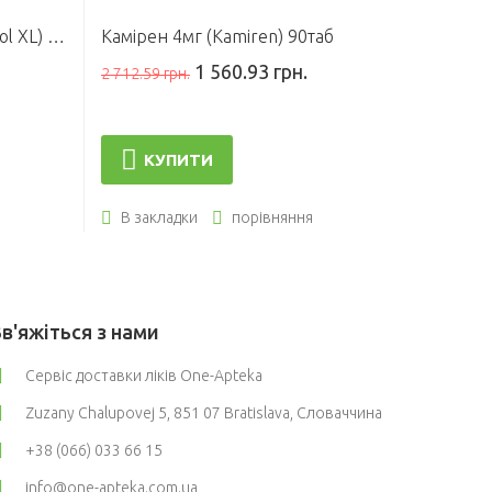
Ліскол XL ретард 80мг (Lescol XL) 28таб
Камірен 4мг (Kamiren) 90таб
1 560.93 грн.
8 161.9
2 712.59 грн.
КУПИТИ
К
В закладки
порівняння
В зак
Зв'яжіться з нами
Сервіс доставки ліків One-Apteka
Zuzany Chalupovej 5, 851 07 Bratislava, Словаччина
+38 (066) 033 66 15
info@one-apteka.com.ua