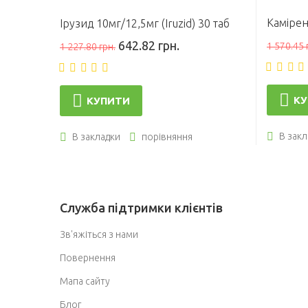
Камірен
Ірузид 10мг/12,5мг (Iruzid) 30 таб
642.82 грн.
1 570.45 
1 227.80 грн.
КУ
КУПИТИ
В закл
В закладки
порівняння
Служба підтримки клієнтів
Зв'яжіться з нами
Повернення
Мапа сайту
Блог