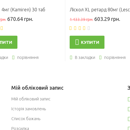
 4мг (Kamiren) 30 таб
670.64 грн.
603.29 грн.
грн.
1 433.39 грн.
ПИТИ
КУПИТИ
адки
порівняння
В закладки
порівняння
Мій обліковий запис
Мій обліковий запис
Історія замовлень
Список бажань
Розсилка