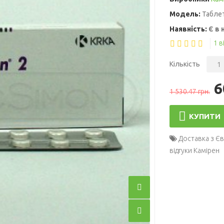
Модель:
Таблет
Наявність:
Є в 
1 в
Кількість
6
1 530.47 грн.
КУПИТИ
Доставка з Є
відгуки Камірен