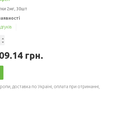
ки 2мг, 30шт
наявності
ідгуків
09.14 грн.
вропи
,
доставка по Україні
,
оплата при отриманні
,