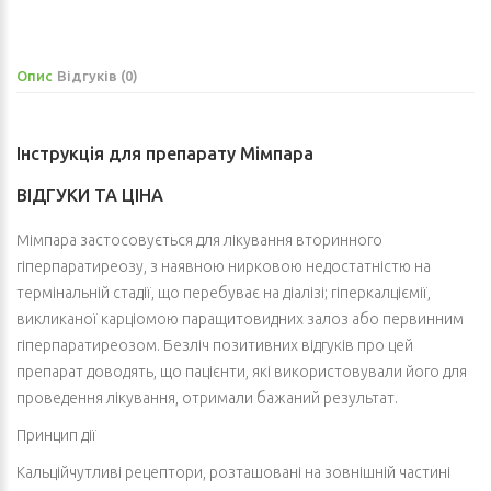
Опис
Відгуків (0)
Інструкція для препарату Мімпара
ВІДГУКИ ТА ЦІНА
Мімпара застосовується для лікування вторинного
гіперпаратиреозу, з наявною нирковою недостатністю на
термінальній стадії, що перебуває на діалізі; гіперкалціємії,
викликаної карціомою паращитовидних залоз або первинним
гіперпаратиреозом. Безліч позитивних відгуків про цей
препарат доводять, що пацієнти, які використовували його для
проведення лікування, отримали бажаний результат.
Принцип дії
Кальційчутливі рецептори, розташовані на зовнішній частині