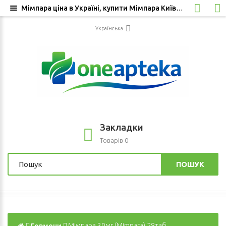
Мімпара ціна в Україні, купити Мімпара Київ, вартість Мімпара, доставка з Європи Мімпара
Українська
Закладки
Товарів 0
ПОШУК
Гормони
Мімпара 30мг (Mimpara) 28таб