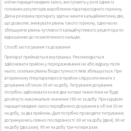
клітин паращитовидних залоз, виступають у ролі одних із
головних регуляторів вироблення паратиреоїдного гормону.
Діюча речовина препарату здатна чинити кальціймімітичну дію,
що дозволяє знижувати рівень такого гормону, одночасно
збільшуючи рівень чутливості кальційчутливого рецептора по
відношенню до позаклітинного кальцію.
Спосіб застосування та дозування
Препарат приймається внутрішньо. Рекомендується
здійснювати прийом у період вживання їжі або відразу після
нього, оскільки рівень біодоступності ліків збільшується. При
вторинному гіперпаратиреозі прийом слід розпочинати з
дозування об'ємом 30 мг на добу. Титрування дозування
потрібно здійснювати кожні два-чотири тижні поки не буде
досягнуто максимальне значення 180 мг за добу. При карціомі
паращитовидних залоз передбачено дозування в об'ємі 30 мг
на добу, за два прийоми. Далі потрібно проводити титрування,
дотримуючись певної послідовності: 60 мг на добу (двічі), 90 мг
на добу (два рази), 90 мг на добу три-чотири рази.