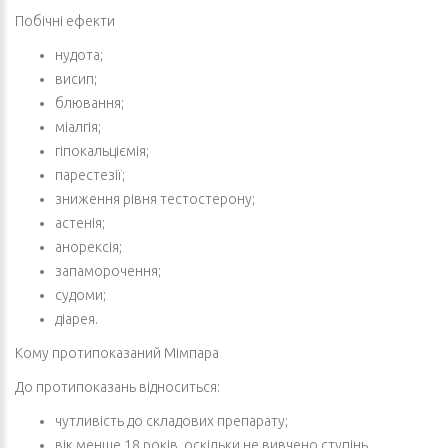
Побічні ефекти
нудота;
висип;
блювання;
міалгія;
гіпокальціємія;
парестезії;
зниження рівня тестостерону;
астенія;
анорексія;
запаморочення;
судоми;
діарея.
Кому протипоказаний Мімпара
До протипоказань відноситься:
чутливість до складових препарату;
вік менше 18 років, оскільки не вивчено ступінь